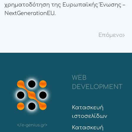
χρηματοδότηση της Ευρωπαϊκής Ένωσης –
NextGenerationEU.
Επόμενο
WEB
DEVELOPMENT
Κατασκευή
ιστοσελίδων
</e-genius.gr>
Κατασκευή